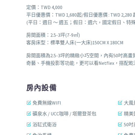
定價：TWD 4,000
平日優惠價：TWD 1,680起/假日優惠價 : TWD 2,280 
(平日：週日 ～ 週五；假日：週六，國定假日、特
房間面積：2.5-3坪(7-9㎡)
客房床型：標準雙人床(一大床)150CM X 180CM
房間面積為2.5-3坪的精緻小巧空間，內有50吋高畫
奇藝、手機投影等功能，更可以看Netflex，搭
房內設備
免費無線WIFI
大風
礦泉水 / UCC咖啡 / 塔爾登茶包
精美
浴缸式衛浴
50