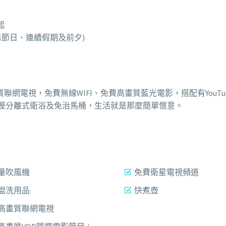
起
殊節日、連續假期及前夕)
質聯網電視，免費無線WIFI、免費高畫質藍光電影，搭配有YouTub
配乾溼分離式衛浴及免治馬桶，生活就是那麼簡單愜意。
量吹風機
免費衛星電視頻道
盥洗用品
快煮壺
吋高畫質聯網電視